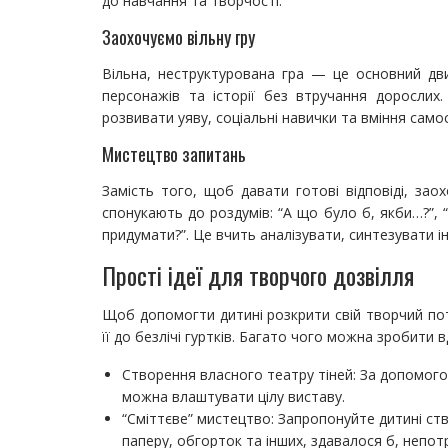
до навчання та творчості.
Заохочуємо вільну гру
Вільна, неструктурована гра — це основний двиг
персонажів та історії без втручання дорослих.
розвивати уяву, соціальні навички та вміння само
Мистецтво запитань
Замість того, щоб давати готові відповіді, зао
спонукають до роздумів: “А що було б, якби…?”, 
придумати?”. Це вчить аналізувати, синтезувати ін
Прості ідеї для творчого дозвілля
Щоб допомогти дитині розкрити свій творчий поте
її до безлічі гуртків. Багато чого можна зробити 
Створення власного театру тіней: За допомогою
можна влаштувати цілу виставу.
“Сміттєве” мистецтво: Запропонуйте дитині ств
паперу, обгорток та інших, здавалося б, непот