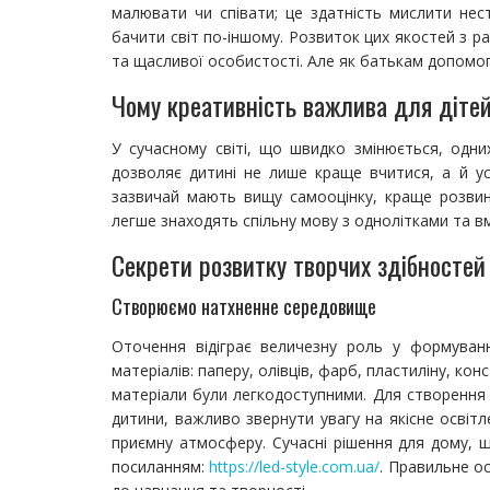
малювати чи співати; це здатність мислити нес
бачити світ по-іншому. Розвиток цих якостей з р
та щасливої особистості. Але як батькам допомог
Чому креативність важлива для діте
У сучасному світі, що швидко змінюється, одн
дозволяє дитині не лише краще вчитися, а й ус
зазвичай мають вищу самооцінку, краще розвине
легше знаходять спільну мову з однолітками та вм
Секрети розвитку творчих здібностей
Створюємо натхненне середовище
Оточення відіграє величезну роль у формуванн
матеріалів: паперу, олівців, фарб, пластиліну, кон
матеріали були легкодоступними. Для створенн
дитини, важливо звернути увагу на якісне освітл
приємну атмосферу. Сучасні рішення для дому, 
посиланням:
https://led-style.com.ua/
. Правильне о