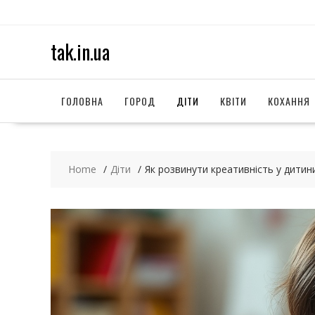
S
k
i
tak.in.ua
p
t
o
c
ГОЛОВНА
ГОРОД
ДІТИ
КВІТИ
КОХАННЯ
o
n
t
e
Home
Діти
Як розвинути креативність у дитини:
n
t