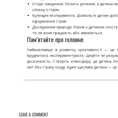
Історії-ланцюжки: Почніть речення, а дитина 
спільну історію.
Кулінарні експерименти: Дозвольте дитині допо
оформлення страв.
Дослідження природи: Разом з дитиною спостер
те, як вони працюють або змінюються.
Пам’ятайте про головне
Найважливіше в розвитку креативності — це п
бруднитися, експериментувати. Цінуйте не резуль
досконалість. Створіть атмосферу, де дитина по
світ без страху осуду. Адже щаслива дитина — це 
Н
а
в
и
LEAVE A COMMENT