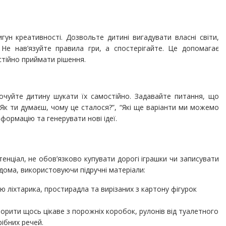
ун креативності. Дозвольте дитині вигадувати власні світи,
 Не нав’язуйте правила гри, а спостерігайте. Це допомагає
стійно приймати рішення.
хочуйте дитину шукати їх самостійно. Задавайте питання, що
“Як ти думаєш, чому це сталося?”, “Які ще варіанти ми можемо
формацію та генерувати нові ідеї.
нціал, не обов’язково купувати дорогі іграшки чи записувати
вдома, використовуючи підручні матеріали:
 ліхтарика, простирадла та вирізаних з картону фігурок
орити щось цікаве з порожніх коробок, рулонів від туалетного
рібних речей.