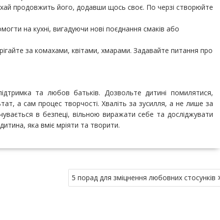
нехай продовжить його, додавши щось своє. По черзі створюйте
могти на кухні, вигадуючи нові поєднання смаків або
ігайте за комахами, квітами, хмарами. Задавайте питання про
ідтримка та любов батьків. Дозвольте дитині помилятися,
тат, а сам процес творчості. Хваліть за зусилля, а не лише за
чувається в безпеці, вільною виражати себе та досліджувати
дитина, яка вміє мріяти та творити.
5 порад для зміцнення любовних стосунків