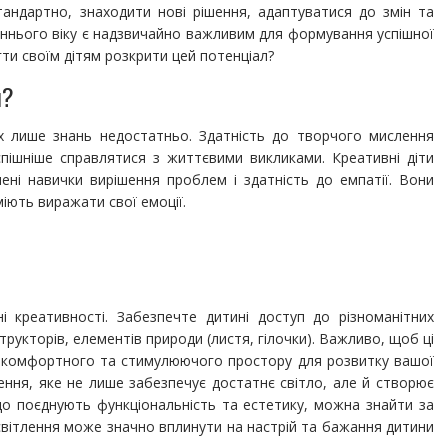
тандартно, знаходити нові рішення, адаптуватися до змін та
аннього віку є надзвичайно важливим для формування успішної
ти своїм дітям розкрити цей потенціал?
й?
их лише знань недостатньо. Здатність до творчого мислення
пішніше справлятися з життєвими викликами. Креативні діти
ні навички вирішення проблем і здатність до емпатії. Вони
іють виражати свої емоції.
і креативності. Забезпечте дитині доступ до різноманітних
структорів, елементів природи (листя, гілочки). Важливо, щоб ці
я комфортного та стимулюючого простору для розвитку вашої
ення, яке не лише забезпечує достатнє світло, але й створює
що поєднують функціональність та естетику, можна знайти за
світлення може значно вплинути на настрій та бажання дитини