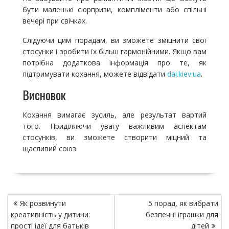
бути маленькі сюрпризи, компліменти або спільні
вечері при свічках.
Слідуючи цим порадам, ви зможете зміцнити свої
стосунки і зробити їх більш гармонійними. Якщо вам
потрібна додаткова інформація про те, як
підтримувати кохання, можете відвідати
dai.kiev.ua
.
Висновок
Кохання вимагає зусиль, але результат вартий
того. Приділяючи увагу важливим аспектам
стосунків, ви зможете створити міцний та
щасливий союз.
Н
Як розвинути
5 порад, як вибрати
а
креативність у дитини:
безпечні іграшки для
в
прості ідеї для батьків
дітей