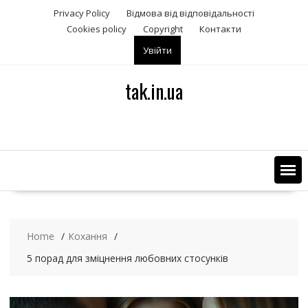
S
Privacy Policy
Відмова від відповідальності
k
Сookies policy
Copyright
Контакти
i
Увійти
p
t
o
tak.in.ua
c
o
n
t
e
n
t
Home
Кохання
5 порад для зміцнення любовних стосунків