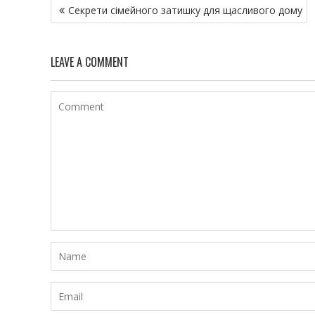
Н
Секрети сімейного затишку для щасливого дому
а
в
и
LEAVE A COMMENT
г
а
ц
и
я
п
о
з
а
п
и
с
я