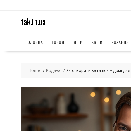
S
k
i
tak.in.ua
p
t
o
c
ГОЛОВНА
ГОРОД
ДІТИ
КВІТИ
КОХАННЯ
o
n
t
e
Home
Родина
Як створити затишок у домі для 
n
t