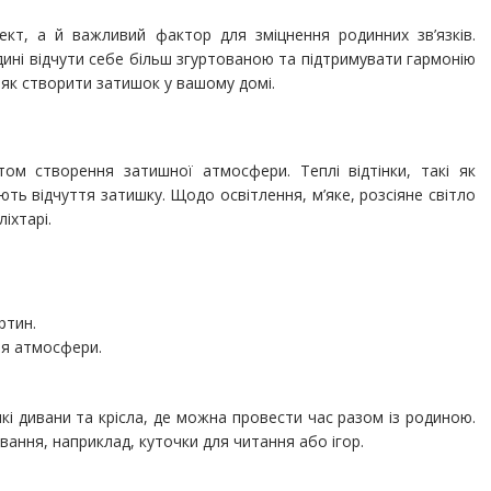
кт, а й важливий фактор для зміцнення родинних зв’язків.
ні відчути себе більш згуртованою та підтримувати гармонію
, як створити затишок у вашому домі.
том створення затишної атмосфери. Теплі відтінки, такі як
ь відчуття затишку. Щодо освітлення, м’яке, розсіяне світло
іхтарі.
ртин.
ня атмосфери.
кі дивани та крісла, де можна провести час разом із родиною.
вання, наприклад, куточки для читання або ігор.