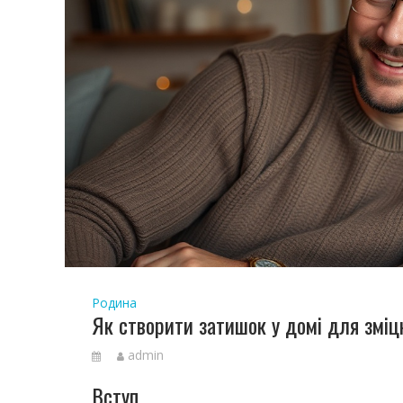
Родина
Як створити затишок у домі для зміц
admin
Вступ