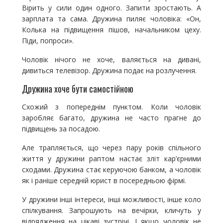
Вірить у сили один одного. Запити зростають. А
зарплата та сама. Дружина пиляє чоловіка: «Он,
Колька на підвищення пішов, начальником цеху.
Піди, попроси».
Чоловік нічого не хоче, валяється на дивані,
дивиться телевізор. Дружина подає на розлучення.
Дружина хоче бути самостійною
Схожий з попереднім пунктом. Коли чоловік
заробляє багато, дружина не часто прагне до
підвищень за посадою.
Але трапляється, що через пару років спільного
життя у дружини раптом настає зліт кар’єрними
сходами. Дружина стає керуючою банком, а чоловік
як і раніше середній юрист в посередньою фірмі.
У дружини інші інтереси, інші можливості, інше коло
спілкування. Запрошують на вечірки, кличуть у
відрядження на цікаві зустрічі. І якщо чоловік не