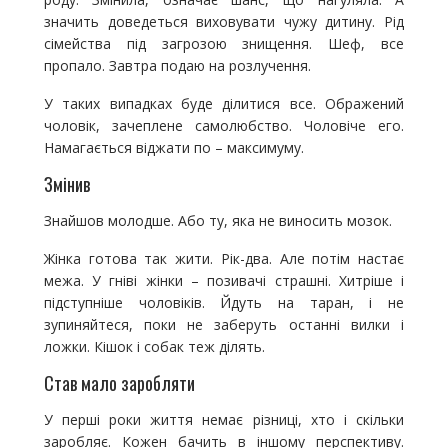
значить доведеться виховувати чужу дитину. Рід
сімейства під загрозою знищення. Шеф, все
пропало. Завтра подаю на розлучення.
У таких випадках буде ділитися все. Ображений
чоловік, зачеплене самолюбство. Чоловіче его.
Намагається віджати по – максимуму.
Змінив
Знайшов молодше. Або ту, яка не виносить мозок.
Жінка готова так жити. Рік-два. Але потім настає
межа. У гніві жінки – позивачі страшні. Хитріше і
підступніше чоловіків. Йдуть на таран, і не
зупиняйтеся, поки не заберуть останні вилки і
ложки. Кішок і собак теж ділять.
Став мало заробляти
У перші роки життя немає різниці, хто і скільки
заробляє. Кожен бачить в іншому перспективу.