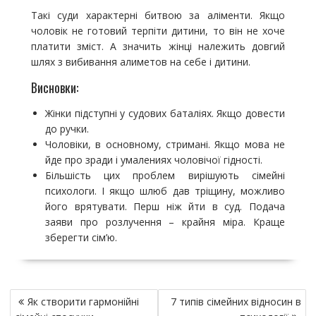
Такі суди характерні битвою за аліменти. Якщо
чоловік не готовий терпіти дитини, то він не хоче
платити зміст. А значить жінці належить довгий
шлях з вибивання алиметов на себе і дитини.
Висновки:
Жінки підступні у судових баталіях. Якщо довести
до ручки.
Чоловіки, в основному, стримані. Якщо мова не
йде про зради і умалениях чоловічої гідності.
Більшість цих проблем вирішують сімейні
психологи. І якщо шлюб дав тріщину, можливо
його врятувати. Перш ніж йти в суд. Подача
заяви про розлучення – крайня міра. Краще
зберегти сім’ю.
Н
Як створити гармонійні
7 типів сімейних відносин в