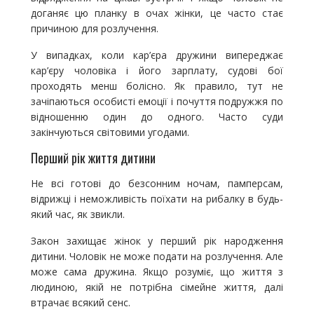
доганяє цю планку в очах жінки, це часто стає
причиною для розлучення.
У випадках, коли кар’єра дружини випереджає
кар’єру чоловіка і його зарплату, судові бої
проходять менш болісно. Як правило, тут не
зачіпаються особисті емоції і почуття подружжя по
відношенню один до одного. Часто суди
закінчуються світовими угодами.
Перший рік життя дитини
Не всі готові до безсонним ночам, памперсам,
відрижці і неможливість поїхати на рибалку в будь-
який час, як звикли.
Закон захищає жінок у перший рік народження
дитини. Чоловік не може подати на розлучення. Але
може сама дружина. Якщо розуміє, що життя з
людиною, якій не потрібна сімейне життя, далі
втрачає всякий сенс.