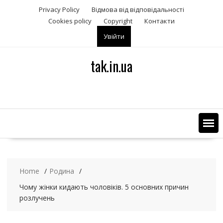
S
Privacy Policy
Відмова від відповідальності
k
Сookies policy
Copyright
Контакти
i
Увійти
p
t
o
tak.in.ua
c
o
n
t
e
n
t
Home
Родина
Чому жінки кидають чоловіків. 5 основних причин
розлучень