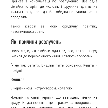
Приїхав з консультації по розлученню. Ще одна
сімейна історія, де чоловік і дружина ділять не
тільки гроші, але і дітей. І обидва не зупиняться ні
перед чим.
Таких історій за мою юридичну практику
накопичилося сотні.
Які причини розлучень
Чому люди, які любили один одного, готові в суді
битися до переможного кінця. І стають ворогами.
Їх не так багато. Виділив п’ять основних. Решта –
похідні.
Змінила
З керівником, інструктором, колегою.
Чоловік готовий терпіти що завгодно, тільки не
зраду. Наука пояснює це страхом за продовження
роду. Змінила, означає шанс, що нагуляла. А